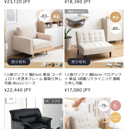
通
¥23,120 JPY
通
¥18,340 JPY
常
常
価
価
格
格
売り切れ
売り切れ
1人掛けソファ 幅83cm 単品 コーデ
1人掛けソファ 幅86cm ベロアソフ
ュロイ+天然木フレーム 脚取り外し
ァ 単品 3段階リクライニング 脚取
可能 Mossシリーズ
り外し可能
通
¥22,440 JPY
通
¥17,080 JPY
常
常
価
価
格
格