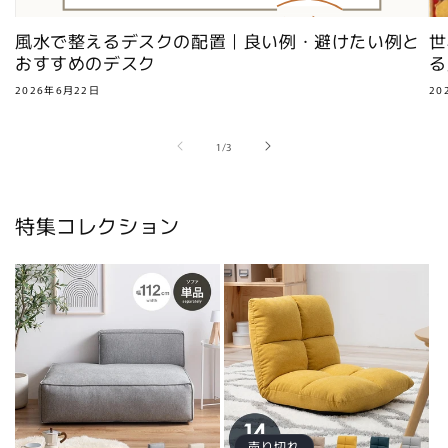
風水で整えるデスクの配置｜良い例・避けたい例と
世
おすすめのデスク
る
2026年6月22日
20
の
1
/
3
特集コレクション
売り切れ