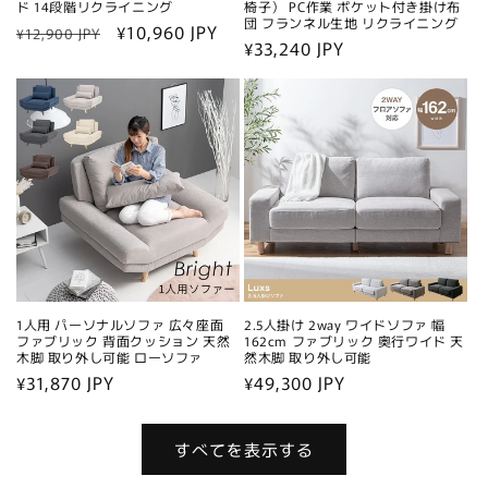
ド 14段階リクライニング
椅子） PC作業 ポケット付き掛け布
団 フランネル生地 リクライニング
通
セ
¥10,960 JPY
¥12,900 JPY
通
¥33,240 JPY
常
ー
常
価
ル
価
格
価
格
格
1人用 パーソナルソファ 広々座面
2.5人掛け 2way ワイドソファ 幅
ファブリック 背面クッション 天然
162cm ファブリック 奥行ワイド 天
木脚 取り外し可能 ローソファ
然木脚 取り外し可能
通
¥31,870 JPY
通
¥49,300 JPY
常
常
価
価
すべてを表示する
格
格