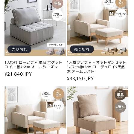
格
格
売り切れ
売り切れ
1人掛け ローソファ 単品 ポケット
1人掛けソファ + オットマンセット
コイル 幅76cm オールシーズン
ソファ幅83cm コーデュロイx天然
木 アームレスト
通
¥21,840 JPY
通
¥33,150 JPY
常
常
価
価
格
格