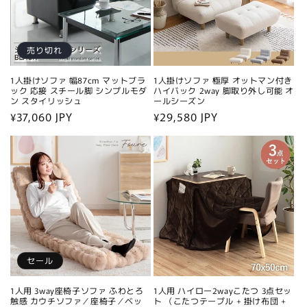
売り切れ
1人掛けソファ 幅87cm マットブラ
1人掛けソファ 極厚 オットマン付き
ック 応接 スチール脚 シンプルモダ
ハイバック 2way 脚取り外し可能 オ
ン スタイリッシュ
ールシーズン
通
¥37,060 JPY
通
¥29,580 JPY
常
常
価
価
格
格
セール
1人用 3way座椅子ソファ ふわとろ
1人用 ハイロー2wayこたつ 3点セッ
触感 カウチソファ／座椅子／ベッ
ト （こたつテーブル + 掛け布団 +