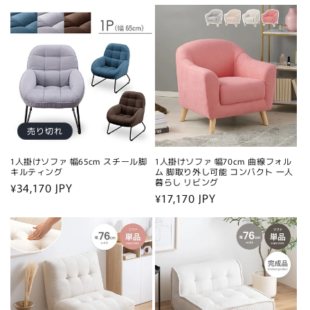
常
格
価
格
売り切れ
1人掛けソファ 幅65cm スチール脚
1人掛けソファ 幅70cm 曲線フォル
キルティング
ム 脚取り外し可能 コンパクト 一人
暮らし リビング
通
¥34,170 JPY
通
¥17,170 JPY
常
常
価
価
格
格