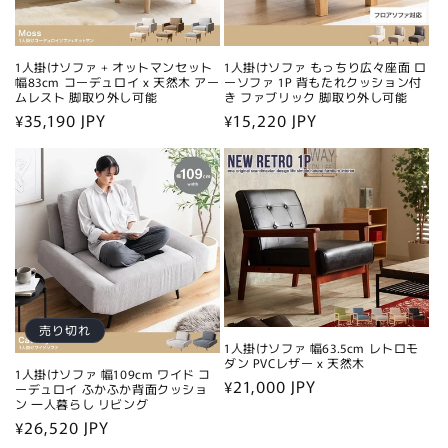
1人掛けソファ + オットマンセット
1人掛けソファ もっちり広々座面 ロ
幅83cm コーデュロイ x 天然木 アー
ーソファ 1P 背もたれクッション付
ムレスト 脚取り外し可能
き ファブリック 脚取り外し可能
通
¥35,190 JPY
通
¥15,220 JPY
常
常
価
価
格
格
売り切れ
1人掛けソファ 幅63.5cm レトロモ
ダン PVCレザー x 天然木
1人掛けソファ 幅109cm ワイド コ
通
¥21,000 JPY
ーデュロイ ふかふか背面クッショ
ン 一人暮らし リビング
常
通
¥26,520 JPY
価