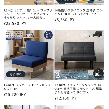
1.5人掛けソファ 幅112cm ファブリ
14段階リクライニング 座椅子 コン
ック ローソファ ニュアンスカラー
パクト 軽量 ふわふわウレタン
ゆったり おしゃれ 一人暮らし
通
¥5,360 JPY
通
¥25,580 JPY
常
常
価
価
格
格
売り切れ
1人掛け ソファー NEO フレキシブル
1人掛け リクライニングソファ 幅
ソファ 1P
90cm 連結可能 フラット PVC 脚取
り外し可能 ベンチソファ
通
¥15,720 JPY
通
¥12,160 JPY
常
常
価
価