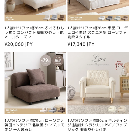
1人掛けソファ 幅76cm ふわふわも
1人掛けソファ 幅76cm 単品 コーデ
っちり コンパクト 脚取り外し可能
ュロイ生地 スクエア型 ローソファ
オールシーズン
北欧スタイル
通
¥20,060 JPY
通
¥17,340 JPY
常
常
価
価
格
格
1人掛けソファ 幅79cm ローソファ
1人掛けソファ 幅80cm キルティン
韓国インテリア 北欧風 シンプル モ
グ 肘掛け クラシカル PVC／ファブ
ダン 一人暮らし
リック 脚取り外し可能